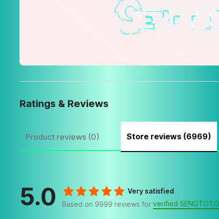
Ratings & Reviews
Store reviews (6969)
Product reviews (0)
5.0
Very satisfied
verified SENGTOTO
Based on 9999 reviews for