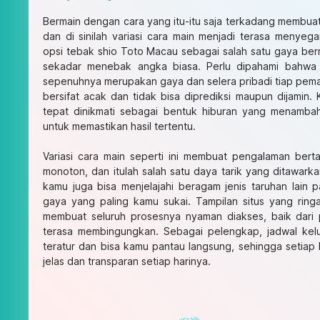
Bermain dengan cara yang itu-itu saja terkadang membua
dan di sinilah variasi cara main menjadi terasa menyeg
opsi tebak shio Toto Macau sebagai salah satu gaya ber
sekadar menebak angka biasa. Perlu dipahami bahwa 
sepenuhnya merupakan gaya dan selera pribadi tiap pemain
bersifat acak dan tidak bisa diprediksi maupun dijamin. 
tepat dinikmati sebagai bentuk hiburan yang menamba
untuk memastikan hasil tertentu.
Variasi cara main seperti ini membuat pengalaman berta
monoton, dan itulah salah satu daya tarik yang ditawar
kamu juga bisa menjelajahi beragam jenis taruhan lain
gaya yang paling kamu sukai. Tampilan situs yang rin
membuat seluruh prosesnya nyaman diakses, baik dari
terasa membingungkan. Sebagai pelengkap, jadwal kelu
teratur dan bisa kamu pantau langsung, sehingga setiap h
jelas dan transparan setiap harinya.